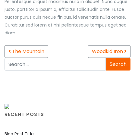
Pellentesque aliquet maximus nulla in aliquet. Nunc augue
justo, porttitor a ipsum a, efficitur sollicitudin ante. Fusce
auctor purus quis neque finibus, id venenatis nulla ornare.
Curabitur sed lorem et nisi pellentesque tempus eget sed
diam.
Post navigation
The Mountain
Woodkid Iron
RECENT POSTS
Blog Post Title