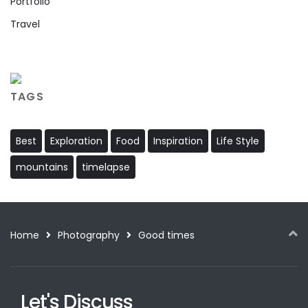
Portfolio
Travel
TAGS
Best
Exploration
Food
Inspiration
Life Style
mountains
timelapse
Home
Photography
Good times
Let's Discuss